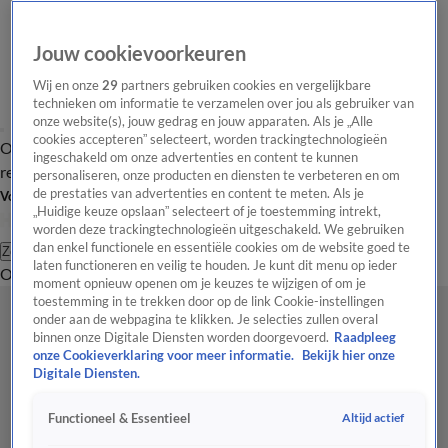
Jouw cookievoorkeuren
Wij en onze
29
partners gebruiken cookies en vergelijkbare
technieken om informatie te verzamelen over jou als gebruiker van
onze website(s), jouw gedrag en jouw apparaten. Als je „Alle
cookies accepteren” selecteert, worden trackingtechnologieën
Overzicht
Tip de
Laatste nieuws
Regionieuws
Het beste van Hart
ingeschakeld om onze advertenties en content te kunnen
redactie
personaliseren, onze producten en diensten te verbeteren en om
de prestaties van advertenties en content te meten. Als je
Volg Hart van Nederland
„Huidige keuze opslaan” selecteert of je toestemming intrekt,
worden deze trackingtechnologieën uitgeschakeld. We gebruiken
dan enkel functionele en essentiële cookies om de website goed te
Zoeken
laten functioneren en veilig te houden. Je kunt dit menu op ieder
Overzicht
Regio
Uitzendingen
Weer
Tip de redactie
Panel
Video's
moment opnieuw openen om je keuzes te wijzigen of om je
toestemming in te trekken door op de link Cookie-instellingen
onder aan de webpagina te klikken. Je selecties zullen overal
binnen onze Digitale Diensten worden doorgevoerd.
Raadpleeg
onze Cookieverklaring voor meer informatie.
Bekijk hier onze
Digitale Diensten.
Altijd actief
Functioneel & Essentieel