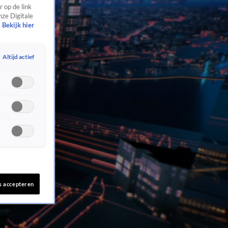
 op de link
nze Digitale
Bekijk hier
Altijd actief
s accepteren