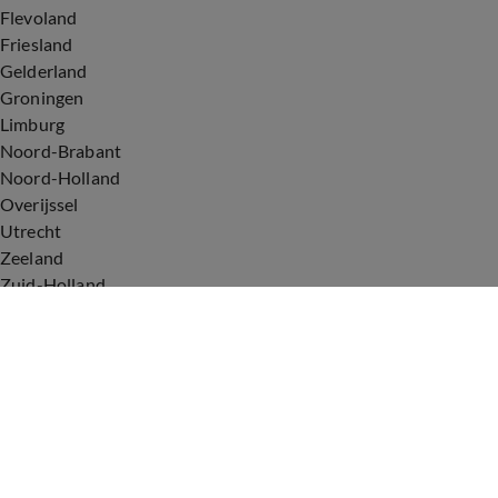
Flevoland
Friesland
Gelderland
Groningen
Limburg
Noord-Brabant
Noord-Holland
Overijssel
Utrecht
Zeeland
Zuid-Holland
Voorwaarden
Over ons
Privacyverklaring
Gebruiksvoorwaarden
Cookieverklaring
Digitale diensten
Cookie instellingen
Upod & Talpa Network