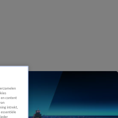
 verzamelen
okies
 en content
van
ing intrekt,
 essentiële
 ieder