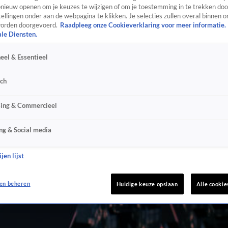
ieuw openen om je keuzes te wijzigen of om je toestemming in te trekken door
ellingen onder aan de webpagina te klikken. Je selecties zullen overal binnen o
orden doorgevoerd.
Raadpleeg onze Cookieverklaring voor meer informatie.
ale Diensten.
eel & Essentieel
sch
sing & Commercieel
ng & Social media
jen lijst
en beheren
Huidige keuze opslaan
Alle cookie