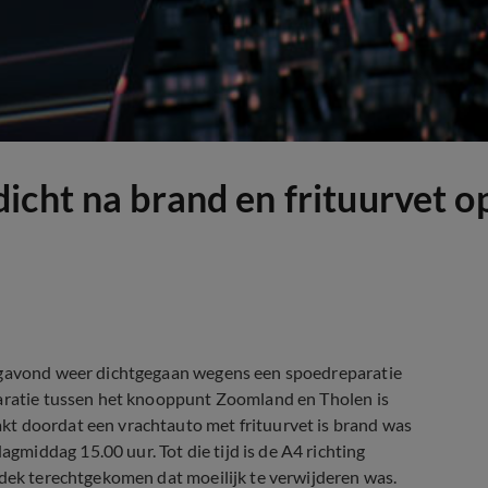
icht na brand en frituurvet 
dagavond weer dichtgegaan wegens een spoedreparatie
paratie tussen het knooppunt Zoomland en Tholen is
kt doordat een vrachtauto met frituurvet is brand was
middag 15.00 uur. Tot die tijd is de A4 richting
gdek terechtgekomen dat moeilijk te verwijderen was.