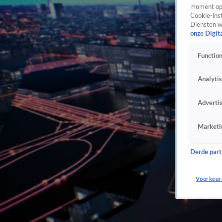
moment opn
Cookie-inst
Diensten w
onze Digit
Function
Analyti
Adverti
Marketi
Derde parti
Voorkeur