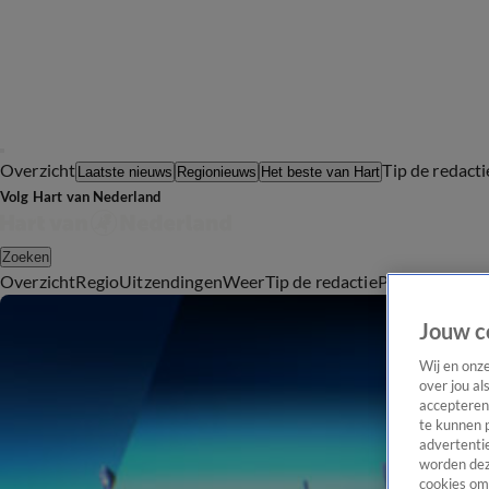
Overzicht
Tip de redacti
Laatste nieuws
Regionieuws
Het beste van Hart
Volg Hart van Nederland
Zoeken
Overzicht
Regio
Uitzendingen
Weer
Tip de redactie
Panel
Video's
Jouw c
Wij en onz
over jou al
accepteren
te kunnen 
advertentie
worden dez
cookies om 