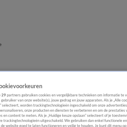
e
ookievoorkeuren
e
29
partners gebruiken cookies en vergelijkbare technieken om informatie te
s gebruiker van onze website(s), jouw gedrag en jouw apparaten. Als je „Alle co
” selecteert, worden trackingtechnologieën ingeschakeld om onze advertenties
personaliseren, onze producten en diensten te verbeteren en om de prestaties 
s en content te meten. Als je „Huidige keuze opslaan” selecteert of je toestemm
e trackingtechnologieën uitgeschakeld. We gebruiken dan enkel functionele en
de website goed te laten functioneren en veilig te houden. Je kunt dit menu op