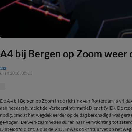
A4 bij Bergen op Zoom weer d
112
6 jan 2018, 08:10
De A4 bij Bergen op Zoom in de richting van Rotterdam is vrij
aan het asfalt, meldt de VerkeersInformatieDienst (VID). De re
nodig, omdat het wegdek eerder op de dag beschadigd was geraa
gevlogen. De werkzaamheden duren naar verwachting tot zaterdag
Dinteloord dicht, aldus de VID. Er was ook frituurvet op het we