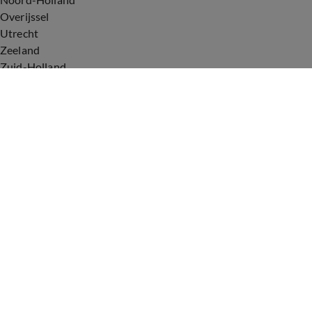
Overijssel
Utrecht
Zeeland
Zuid-Holland
Voorwaarden
Over ons
Privacyverklaring
Gebruiksvoorwaarden
Cookieverklaring
Digitale diensten
Cookie instellingen
Upod & Talpa Network
Adverteren
Vacatures
Publieksservice
Tip de redactie
Correcties en aanvullingen
Redactiestatuut Hart van Nederland