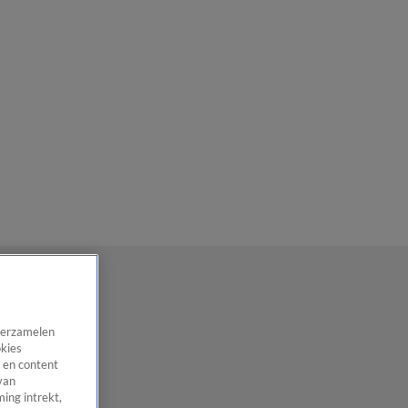
 verzamelen
okies
 en content
van
ing intrekt,