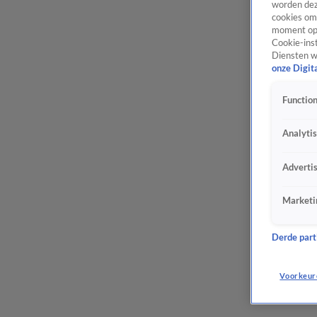
worden dez
cookies om 
moment opn
Cookie-inst
Diensten w
onze Digit
Function
Analyti
Adverti
Marketi
Derde parti
Voorkeur