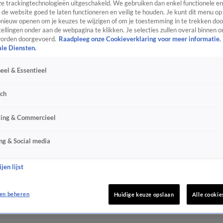
e trackingtechnologieën uitgeschakeld. We gebruiken dan enkel functionele en
de website goed te laten functioneren en veilig te houden. Je kunt dit menu op
ieuw openen om je keuzes te wijzigen of om je toestemming in te trekken door
ellingen onder aan de webpagina te klikken. Je selecties zullen overal binnen o
orden doorgevoerd.
Raadpleeg onze Cookieverklaring voor meer informatie.
ale Diensten.
eel & Essentieel
sch
sing & Commercieel
ng & Social media
jen lijst
en beheren
Huidige keuze opslaan
Alle cookie