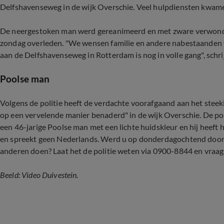
Delfshavenseweg in de wijk Overschie. Veel hulpdiensten kwamen
De neergestoken man werd gereanimeerd en met zware verwondin
zondag overleden. "We wensen familie en andere nabestaanden v
aan de Delfshavenseweg in Rotterdam is nog in volle gang", schrij
Poolse man
Volgens de politie heeft de verdachte voorafgaand aan het steek
op een vervelende manier benaderd" in de wijk Overschie. De pol
een 46-jarige Poolse man met een lichte huidskleur en hij heeft he
en spreekt geen Nederlands. Werd u op donderdagochtend door h
anderen doen? Laat het de politie weten via 0900-8844 en vraag
Beeld: Video Duivestein.