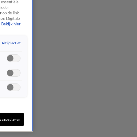
 essentiële
 ieder
 op de link
nze Digitale
Bekijk hier
Altijd actief
s accepteren