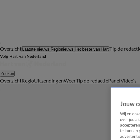
Overzicht
Tip de redacti
Laatste nieuws
Regionieuws
Het beste van Hart
Volg Hart van Nederland
Zoeken
Overzicht
Regio
Uitzendingen
Weer
Tip de redactie
Panel
Video's
Jouw c
Wij en onz
over jou al
accepteren
te kunnen 
advertentie