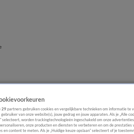
e
ookievoorkeuren
e
29
partners gebruiken cookies en vergelijkbare technieken om informatie te
s gebruiker van onze website(s), jouw gedrag en jouw apparaten. Als je „Alle co
” selecteert, worden trackingtechnologieën ingeschakeld om onze advertenties
personaliseren, onze producten en diensten te verbeteren en om de prestaties 
s en content te meten. Als je „Huidige keuze opslaan” selecteert of je toestemm