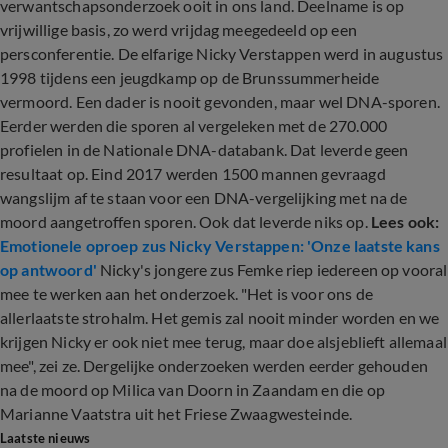
verwantschapsonderzoek ooit in ons land. Deelname is op
vrijwillige basis, zo werd vrijdag meegedeeld op een
persconferentie. De elfarige Nicky Verstappen werd in augustus
1998 tijdens een jeugdkamp op de Brunssummerheide
vermoord. Een dader is nooit gevonden, maar wel DNA-sporen.
Eerder werden die sporen al vergeleken met de 270.000
profielen in de Nationale DNA-databank. Dat leverde geen
resultaat op. Eind 2017 werden 1500 mannen gevraagd
wangslijm af te staan voor een DNA-vergelijking met na de
moord aangetroffen sporen. Ook dat leverde niks op.
Lees ook:
Emotionele oproep zus Nicky Verstappen: 'Onze laatste kans
op antwoord'
Nicky's jongere zus Femke riep iedereen op vooral
mee te werken aan het onderzoek. "Het is voor ons de
allerlaatste strohalm. Het gemis zal nooit minder worden en we
krijgen Nicky er ook niet mee terug, maar doe alsjeblieft allemaal
mee", zei ze. Dergelijke onderzoeken werden eerder gehouden
na de moord op Milica van Doorn in Zaandam en die op
Marianne Vaatstra uit het Friese Zwaagwesteinde.
Laatste nieuws