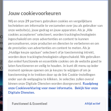
Jouw cookievoorkeuren
Wij en onze
29
partners gebruiken cookies en vergelijkbare
technieken om informatie te verzamelen over jou als gebruiker van
onze website(s), jouw gedrag en jouw apparaten. Als je „Alle
cookies accepteren” selecteert, worden trackingtechnologieën
Overzicht
Tip de
Laatste nieuws
Regionieuws
Het beste van Hart
ingeschakeld om onze advertenties en content te kunnen
redactie
personaliseren, onze producten en diensten te verbeteren en om
de prestaties van advertenties en content te meten. Als je
Volg Hart van Nederland
„Huidige keuze opslaan” selecteert of je toestemming intrekt,
worden deze trackingtechnologieën uitgeschakeld. We gebruiken
dan enkel functionele en essentiële cookies om de website goed te
Zoeken
laten functioneren en veilig te houden. Je kunt dit menu op ieder
Overzicht
Regio
Uitzendingen
Weer
Tip de redactie
Panel
Video's
moment opnieuw openen om je keuzes te wijzigen of om je
toestemming in te trekken door op de link Cookie-instellingen
onder aan de webpagina te klikken. Je selecties zullen overal
binnen onze Digitale Diensten worden doorgevoerd.
Raadpleeg
onze Cookieverklaring voor meer informatie.
Bekijk hier onze
Digitale Diensten.
Altijd actief
Functioneel & Essentieel