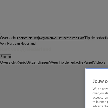
Overzicht
Tip de redacti
Laatste nieuws
Regionieuws
Het beste van Hart
Volg Hart van Nederland
Zoeken
Overzicht
Regio
Uitzendingen
Weer
Tip de redactie
Panel
Video's
Jouw c
Wij en onz
over jou al
accepteren
te kunnen 
advertentie