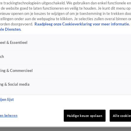
e trackingtechnologieën uitgeschakeld. We gebruiken dan enkel functionele en
de website goed te laten functioneren en veilig te houden. Je kunt dit menu op
ieuw openen om je keuzes te wijzigen of om je toestemming in te trekken door
ellingen onder aan de webpagina te klikken. Je selecties zullen overal binnen o
orden doorgevoerd.
Raadpleeg onze Cookieverklaring voor meer informatie.
ale Diensten.
eel & Essentieel
sch
sing & Commercieel
ng & Social media
jen lijst
en beheren
Huidige keuze opslaan
Alle cookie