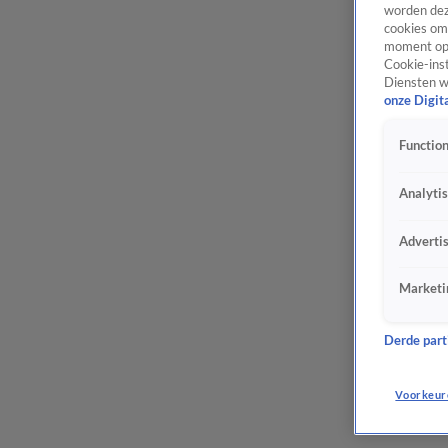
worden dez
cookies om 
moment opn
Cookie-inst
Diensten w
onze Digit
Function
Analyti
Adverti
Marketi
Derde parti
Voorkeur