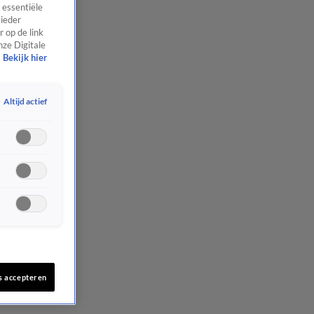
 essentiële
 ieder
 op de link
nze Digitale
Bekijk hier
Altijd actief
s accepteren