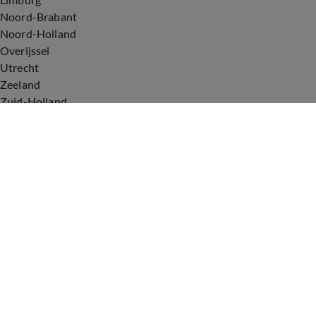
Noord-Brabant
Noord-Holland
Overijssel
Utrecht
Zeeland
Zuid-Holland
Voorwaarden
Over ons
Privacyverklaring
Gebruiksvoorwaarden
Cookieverklaring
Digitale diensten
Cookie instellingen
Upod & Talpa Network
Adverteren
Vacatures
Publieksservice
Tip de redactie