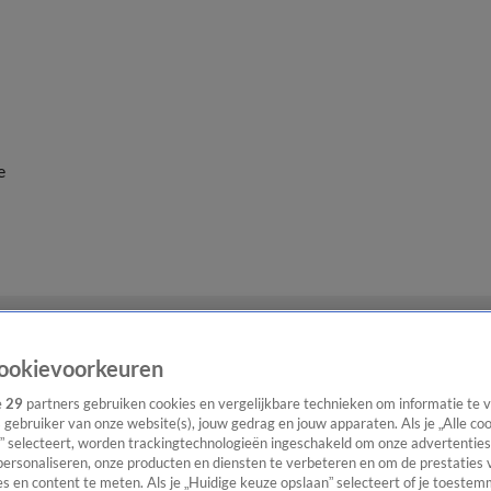
e
ookievoorkeuren
e
29
partners gebruiken cookies en vergelijkbare technieken om informatie te
s gebruiker van onze website(s), jouw gedrag en jouw apparaten. Als je „Alle co
” selecteert, worden trackingtechnologieën ingeschakeld om onze advertenties
personaliseren, onze producten en diensten te verbeteren en om de prestaties 
s en content te meten. Als je „Huidige keuze opslaan” selecteert of je toestemm