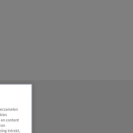
 verzamelen
okies
 en content
van
ing intrekt,