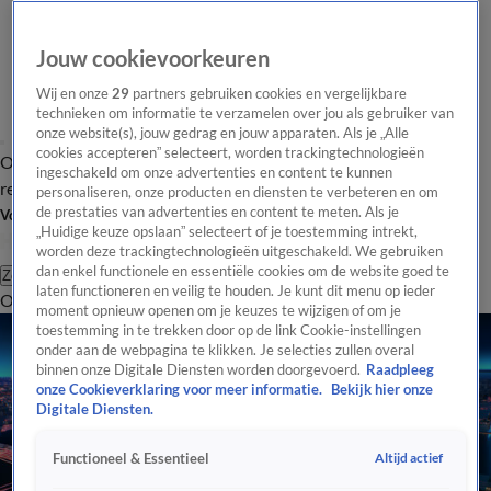
Jouw cookievoorkeuren
Wij en onze
29
partners gebruiken cookies en vergelijkbare
technieken om informatie te verzamelen over jou als gebruiker van
onze website(s), jouw gedrag en jouw apparaten. Als je „Alle
cookies accepteren” selecteert, worden trackingtechnologieën
Overzicht
Tip de
Laatste nieuws
Regionieuws
Het beste van Hart
ingeschakeld om onze advertenties en content te kunnen
redactie
personaliseren, onze producten en diensten te verbeteren en om
de prestaties van advertenties en content te meten. Als je
Volg Hart van Nederland
„Huidige keuze opslaan” selecteert of je toestemming intrekt,
worden deze trackingtechnologieën uitgeschakeld. We gebruiken
dan enkel functionele en essentiële cookies om de website goed te
Zoeken
laten functioneren en veilig te houden. Je kunt dit menu op ieder
Overzicht
Regio
Uitzendingen
Weer
Tip de redactie
Panel
Video's
moment opnieuw openen om je keuzes te wijzigen of om je
toestemming in te trekken door op de link Cookie-instellingen
onder aan de webpagina te klikken. Je selecties zullen overal
binnen onze Digitale Diensten worden doorgevoerd.
Raadpleeg
onze Cookieverklaring voor meer informatie.
Bekijk hier onze
Digitale Diensten.
Altijd actief
Functioneel & Essentieel