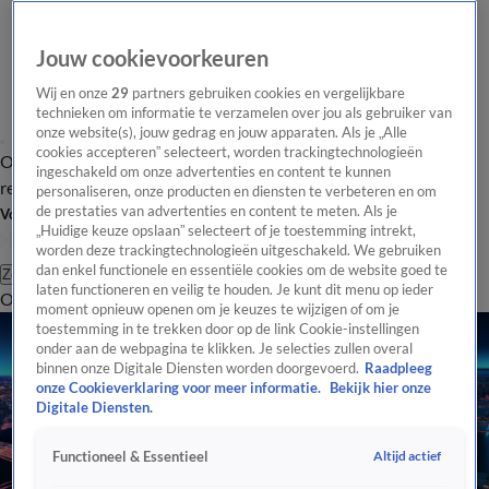
Jouw cookievoorkeuren
Wij en onze
29
partners gebruiken cookies en vergelijkbare
technieken om informatie te verzamelen over jou als gebruiker van
onze website(s), jouw gedrag en jouw apparaten. Als je „Alle
cookies accepteren” selecteert, worden trackingtechnologieën
Overzicht
Tip de
Laatste nieuws
Regionieuws
Het beste van Hart
ingeschakeld om onze advertenties en content te kunnen
redactie
personaliseren, onze producten en diensten te verbeteren en om
de prestaties van advertenties en content te meten. Als je
Volg Hart van Nederland
„Huidige keuze opslaan” selecteert of je toestemming intrekt,
worden deze trackingtechnologieën uitgeschakeld. We gebruiken
dan enkel functionele en essentiële cookies om de website goed te
Zoeken
laten functioneren en veilig te houden. Je kunt dit menu op ieder
Overzicht
Regio
Uitzendingen
Weer
Tip de redactie
Panel
Video's
moment opnieuw openen om je keuzes te wijzigen of om je
toestemming in te trekken door op de link Cookie-instellingen
onder aan de webpagina te klikken. Je selecties zullen overal
binnen onze Digitale Diensten worden doorgevoerd.
Raadpleeg
onze Cookieverklaring voor meer informatie.
Bekijk hier onze
Digitale Diensten.
Altijd actief
Functioneel & Essentieel