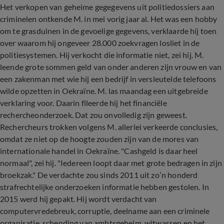
Het verkopen van geheime gegegevens uit politiedossiers aan
criminelen ontkende M. in mei vorig jaar al. Het was een hobby
om te grasduinen in de gevoelige gegevens, verklaarde hij toen
over waarom hij ongeveer 28.000 zoekvragen losliet in de
politiesystemen. Hij verkocht die informatie niet, zei hij. M.
leende grote sommen geld van onder anderen zijn vrouw en van
een zakenman met wie hij een bedrijf in versleutelde telefoons
wilde opzetten in Oekraïne. M. las maandag een uitgebreide
verklaring voor. Daarin fileerde hij het financiële
rechercheonderzoek. Dat zou onvolledig zijn geweest.
Rechercheurs trokken volgens M. allerlei verkeerde conclusies,
omdat ze niet op de hoogte zouden zijn van de mores van
internationale handel in Oekraïne. "Cashgeld is daar heel
normaal", zei hij. "Iedereen loopt daar met grote bedragen in zijn
broekzak." De verdachte zou sinds 2011 uit zo’n honderd
strafrechtelijke onderzoeken informatie hebben gestolen. In
2015 werd hij gepakt. Hij wordt verdacht van
computervredebreuk, corruptie, deelname aan een criminele
organisatie, schending van ambtsgeheim, witwassen en het