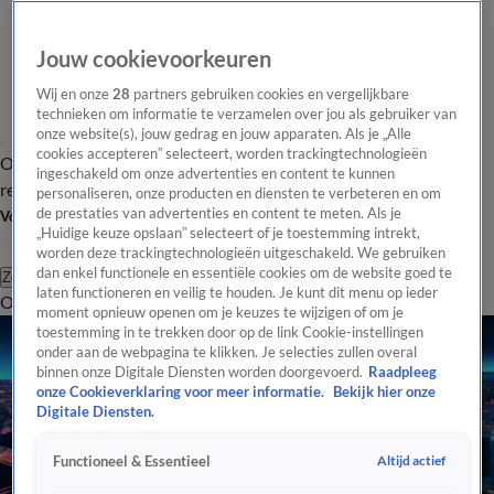
Jouw cookievoorkeuren
Wij en onze
28
partners gebruiken cookies en vergelijkbare
technieken om informatie te verzamelen over jou als gebruiker van
onze website(s), jouw gedrag en jouw apparaten. Als je „Alle
cookies accepteren” selecteert, worden trackingtechnologieën
Overzicht
Tip de
Laatste nieuws
Regionieuws
Het beste van Hart
ingeschakeld om onze advertenties en content te kunnen
redactie
personaliseren, onze producten en diensten te verbeteren en om
de prestaties van advertenties en content te meten. Als je
Volg Hart van Nederland
„Huidige keuze opslaan” selecteert of je toestemming intrekt,
worden deze trackingtechnologieën uitgeschakeld. We gebruiken
dan enkel functionele en essentiële cookies om de website goed te
Zoeken
laten functioneren en veilig te houden. Je kunt dit menu op ieder
Overzicht
Regio
Uitzendingen
Weer
Tip de redactie
Panel
Video's
moment opnieuw openen om je keuzes te wijzigen of om je
toestemming in te trekken door op de link Cookie-instellingen
onder aan de webpagina te klikken. Je selecties zullen overal
binnen onze Digitale Diensten worden doorgevoerd.
Raadpleeg
onze Cookieverklaring voor meer informatie.
Bekijk hier onze
Digitale Diensten.
Altijd actief
Functioneel & Essentieel