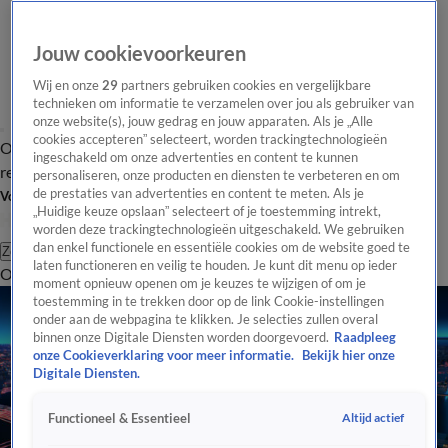
Jouw cookievoorkeuren
Wij en onze
29
partners gebruiken cookies en vergelijkbare
technieken om informatie te verzamelen over jou als gebruiker van
onze website(s), jouw gedrag en jouw apparaten. Als je „Alle
cookies accepteren” selecteert, worden trackingtechnologieën
Overzicht
Tip de
Laatste nieuws
Regionieuws
Het beste van Hart
ingeschakeld om onze advertenties en content te kunnen
redactie
personaliseren, onze producten en diensten te verbeteren en om
de prestaties van advertenties en content te meten. Als je
Volg Hart van Nederland
„Huidige keuze opslaan” selecteert of je toestemming intrekt,
worden deze trackingtechnologieën uitgeschakeld. We gebruiken
dan enkel functionele en essentiële cookies om de website goed te
Zoeken
laten functioneren en veilig te houden. Je kunt dit menu op ieder
Overzicht
Regio
Uitzendingen
Weer
Tip de redactie
Panel
Video's
moment opnieuw openen om je keuzes te wijzigen of om je
toestemming in te trekken door op de link Cookie-instellingen
onder aan de webpagina te klikken. Je selecties zullen overal
binnen onze Digitale Diensten worden doorgevoerd.
Raadpleeg
onze Cookieverklaring voor meer informatie.
Bekijk hier onze
Digitale Diensten.
Altijd actief
Functioneel & Essentieel