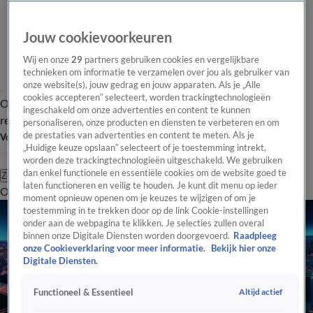
Jouw cookievoorkeuren
Wij en onze
29
partners gebruiken cookies en vergelijkbare
technieken om informatie te verzamelen over jou als gebruiker van
onze website(s), jouw gedrag en jouw apparaten. Als je „Alle
cookies accepteren” selecteert, worden trackingtechnologieën
Overzicht
Tip de
Laatste nieuws
Regionieuws
Het beste van Hart
ingeschakeld om onze advertenties en content te kunnen
redactie
personaliseren, onze producten en diensten te verbeteren en om
de prestaties van advertenties en content te meten. Als je
Volg Hart van Nederland
„Huidige keuze opslaan” selecteert of je toestemming intrekt,
worden deze trackingtechnologieën uitgeschakeld. We gebruiken
dan enkel functionele en essentiële cookies om de website goed te
Zoeken
laten functioneren en veilig te houden. Je kunt dit menu op ieder
Overzicht
Regio
Uitzendingen
Weer
Tip de redactie
Panel
Video's
moment opnieuw openen om je keuzes te wijzigen of om je
toestemming in te trekken door op de link Cookie-instellingen
onder aan de webpagina te klikken. Je selecties zullen overal
binnen onze Digitale Diensten worden doorgevoerd.
Raadpleeg
onze Cookieverklaring voor meer informatie.
Bekijk hier onze
Digitale Diensten.
Altijd actief
Functioneel & Essentieel